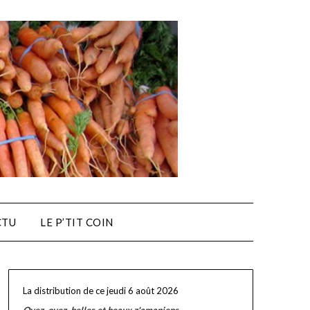
CTU
LE P’TIT COIN
La distribution de ce jeudi 6 août 2026
Oyez, oyez, belles et beaux z'amapiens
,