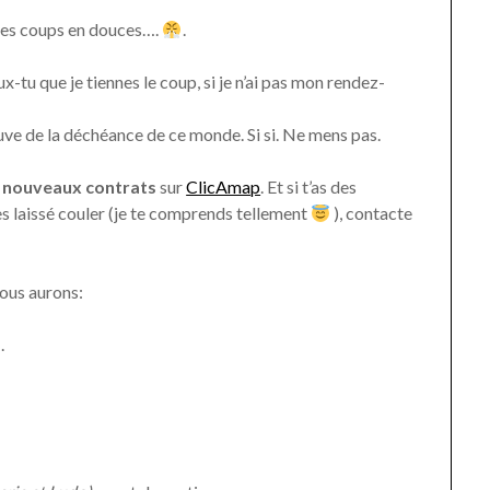
t des coups en douces….
.
u que je tiennes le coup, si je n’ai pas mon rendez-
sauve de la déchéance de ce monde. Si si. Ne mens pas.
es nouveaux contrats
sur
ClicAmap
. Et si t’as des
es laissé couler (je te comprends tellement
), contacte
nous aurons:
s
.