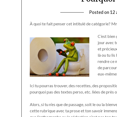
de
Posted on
12 
l’Amap
À quoi te fait penser cet intitulé de catégorie? 
C’est bien 
jour avec t
et précieux
là ou tu lis
rendre ce
de parcouri
eux-mêmes
Ici tu pourras trouver, des recettes, des propositi
pourquoi pas des textes perso, etc. liées de près 
Alors, si tu n’es que de passage, soit le ou la bien
cette rubrique avec ta prose et ton savoir immense
que l’orthographe ou la rédaction c’est pas ton truc,