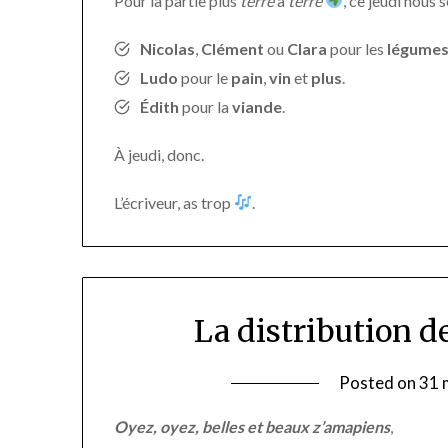
Pour la partie plus
terre
à
terre
, ce jeudi nous
Nicolas
,
Clément
ou
Clara
pour les
légume
Ludo
pour le
pain
,
vin
et
plus
.
Édith
pour la
viande
.
À jeudi, donc.
L’écriveur, as trop
.
La distribution de
Posted on
31 
Oyez, oyez, belles et beaux z’amapiens
,