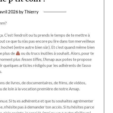
avril 2026
by
Thierry
Mmm?
ça. C’est l’endroit ou tu prends le temps de te mettre à
out ce que tu n’as pas encore pu lire dans ton merveilleux
 hochet (entre autre bien sûr). Et c’est quand même bien
 le plus de
ou du trucs inutiles à souhait. Alors, pour te
 moment plus
fesses tiffes
, l’Amap aux potes te propose
r quelques articles rédigés par les adhérents de l’asso
.
ons de livres, de documentaires, de films, de vidéos,
ou de loin à la vocation première de notre Amap.
venu.e. Si tu es adhérent.e et que tu souhaites agrémenter
, n’hésite pas à demander ton accès. Si tu hésites parce
 n’aie crainte, je serai là
(moi ou un.e autre d’ailleurs)