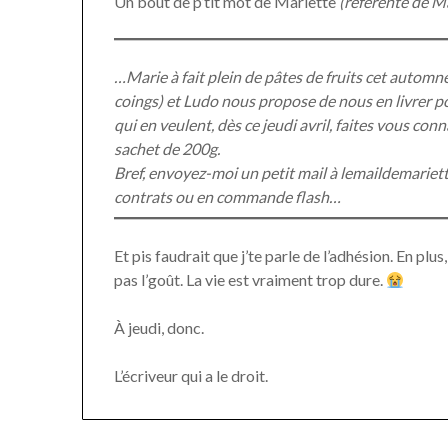
Un bout de p’tit mot de Mariette
(référente de M
…Marie à fait plein de pâtes de fruits cet automne,
coings) et Ludo nous propose de nous en livrer po
qui en veulent, dès ce jeudi avril, faites vous con
sachet de 200g.
Bref, envoyez-moi un petit mail à lemaildemariet
contrats ou en commande flash…
Et pis faudrait que j’te parle de l’adhésion. En plus
pas l’goût. La vie est vraiment trop dure.
À jeudi, donc.
L’écriveur qui a le droit.