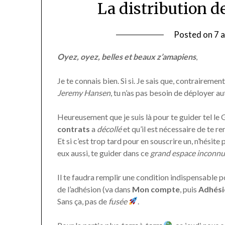
La distribution de
Posted on
7 
Oyez, oyez, belles et beaux z’amapiens
,
Je te connais bien. Si si. Je sais que, contrairemen
Jeremy Hansen
, tu n’as pas besoin de déployer a
Heureusement que je suis là pour te guider tel le
contrats
a
décollé
et qu’il est nécessaire de te r
Et si c’est trop tard pour en souscrire un, n’hésite
eux aussi, te guider dans ce
grand espace inconn
Il te faudra remplir une condition indispensable 
de l’adhésion (va dans
Mon compte
, puis
Adhési
Sans ça, pas de
fusée
.