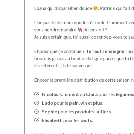
Loana qui disparaît en douce
. Patrick qui fai
Une partie de mon monde s’écroule. Comment veux-t
vous hebdromadaire
du jeux dit ?
Je suis certain que, toi aussi, ce rendez-vous te 
Et pour que ça continue,
il te faut renseigner l
boutons grisés au bout de la ligne parce-que tu t’
les référents, ils te sauveront.
Et pour la première distribution de cette saison, 
Nicolas
,
Clément
ou
Clara
pour les
légume
Ludo
pour le
pain
,
vin
et
plus
.
Sophie
pour les
produits laitiers
.
Elisabeth
pour les
œufs
.