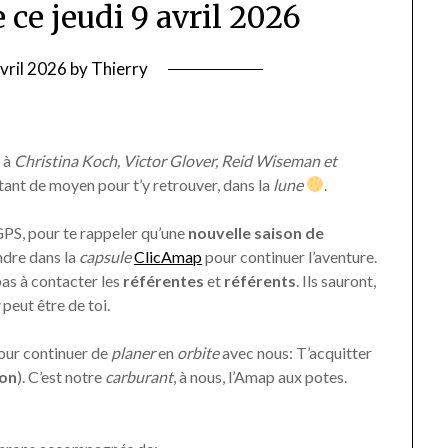
 ce jeudi 9 avril 2026
avril 2026
by
Thierry
t à
Christina Koch, Victor Glover, Reid Wiseman et
utant de moyen pour t’y retrouver, dans la
lune
.
 GPS, pour te rappeler qu’une
nouvelle saison de
endre dans la
capsule
ClicAmap
pour continuer l’aventure.
 pas à contacter les
référentes
et
référents
. Ils sauront,
u
peut être de toi.
pour continuer de
planer
en
orbite
avec nous: T’acquitter
on
). C’est notre
carburant
, à nous, l’Amap aux potes.