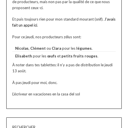
de producteurs, mais non pas par la qualité de ce que nous
proposent ceux-ci.
Et puis toujours rien pour mon standard mourant (snif).
J'avais
fait un appel ici
.
Pour ce jeudi, nos producteurs zélus sont:
Nicolas
,
Clément
ou
Clara
pour les
légumes
.
Elisabeth
pour les
œufs
et
petits fruits rouges
.
À noter dans tes tablettes: il n’y a pas de distribution le jeudi
13 août.
À pas jeudi pour moi, donc.
L’écriveur en vacaciones en la casa del sol
RECHERCHER