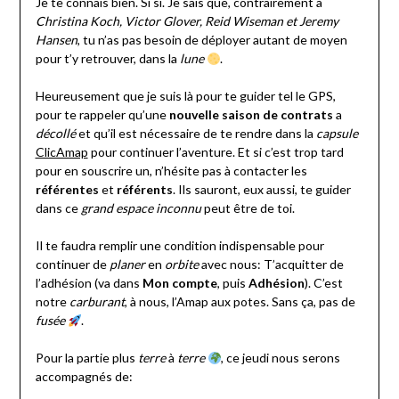
Je te connais bien. Si si. Je sais que, contrairement à
Christina Koch, Victor Glover, Reid Wiseman et Jeremy
Hansen
, tu n’as pas besoin de déployer autant de moyen
pour t’y retrouver, dans la
lune
.
Heureusement que je suis là pour te guider tel le GPS,
pour te rappeler qu’une
nouvelle saison de contrats
a
décollé
et qu’il est nécessaire de te rendre dans la
capsule
ClicAmap
pour continuer l’aventure. Et si c’est trop tard
pour en souscrire un, n’hésite pas à contacter les
référentes
et
référents
. Ils sauront, eux aussi, te guider
dans ce
grand espace inconnu
peut être de toi.
Il te faudra remplir une condition indispensable pour
continuer de
planer
en
orbite
avec nous: T’acquitter de
l’adhésion (va dans
Mon compte
, puis
Adhésion
). C’est
notre
carburant
, à nous, l’Amap aux potes. Sans ça, pas de
fusée
.
Pour la partie plus
terre
à
terre
, ce jeudi nous serons
accompagnés de: