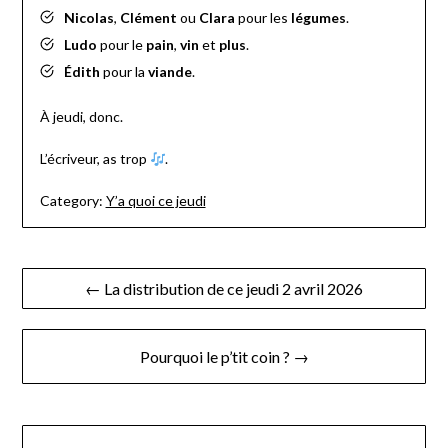
Nicolas
,
Clément
ou
Clara
pour les
légumes
.
Ludo
pour le
pain
,
vin
et
plus
.
Édith
pour la
viande
.
À jeudi, donc.
L’écriveur, as trop
.
Category:
Y’a quoi ce jeudi
Navigation
← La distribution de ce jeudi 2 avril 2026
de
l’article
Pourquoi le p’tit coin ? →