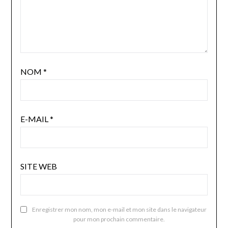
NOM
*
E-MAIL
*
SITE WEB
Enregistrer mon nom, mon e-mail et mon site dans le navigateur
pour mon prochain commentaire.