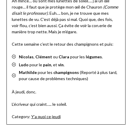
Ah mince… ou sont mes lunettes de soleil…. j’ai un œil
rouge… il faut que je protège mon œil de Chauron
(Comme
disait le professeur)
. Euh…. bon, je ne trouve que mes
lunettes de vu. C’est déjà pas si mal. Quoi que, des fois,
voir flou, c’est bien aussi. Ça évite de voir la con.erie de
manière trop nette. Mais je m’égare.
Cette semaine c’est le retour des champignons et puis:
Nicolas
,
Clément
ou
Clara
pour les
légumes
.
Ludo
pour le
pain
, et
vin
.
Mathilde
pour les
champignons
(Reporté à plus tard,
pour cause de problèmes techniques)
À jeudi, donc.
L’écriveur qui craint….. le soleil.
Category:
Y’a quoi ce jeudi