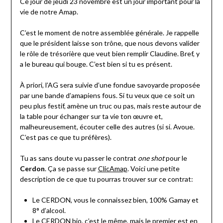
Ce jour de jeudi 23 novembre est un jour important pour la
vie de notre Amap.
C’est le moment de notre assemblée générale. Je rappelle
que le président laisse son trône, que nous devons valider
le rôle de trésorière que veut bien remplir Claudine. Bref, y
a le bureau qui bouge. C’est bien si tu es présent.
À priori, l’AG sera suivie d’une fondue savoyarde proposée
par une bande d’amapiens fous. Si tu veux que ce soit un
peu plus festif, amène un truc ou pas, mais reste autour de
la table pour échanger sur ta vie ton œuvre et,
malheureusement, écouter celle des autres (si si. Avoue.
C’est pas ce que tu préfères).
Tu as sans doute vu passer le contrat
one shot
pour le
Cerdon
. Ça se passe sur
ClicAmap
. Voici une petite
description de ce que tu pourras trouver sur ce contrat:
Le CERDON, vous le connaissez bien, 100% Gamay et
8° d’alcool.
Le CERDON bio, c’est le même, mais le premier est en